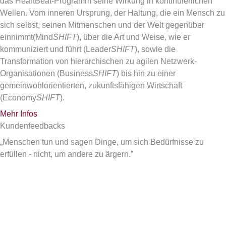
das HeartBeat-Programm seine Wirkung in kontinuierlichen
Wellen. Vom inneren Ursprung, der Haltung, die ein Mensch zu
sich selbst, seinen Mitmenschen und der Welt gegenüber
einnimmt(Mind
SHIFT
), über die Art und Weise, wie er
kommuniziert und führt (Leader
SHIFT
), sowie die
Transformation von hierarchischen zu agilen Netzwerk-
Organisationen (Business
SHIFT
) bis hin zu einer
gemeinwohlorientierten, zukunftsfähigen Wirtschaft
(Economy
SHIFT
).
Mehr Infos
Kundenfeedbacks
„Menschen tun und sagen Dinge, um sich Bedürfnisse zu
erfüllen - nicht, um andere zu ärgern.”