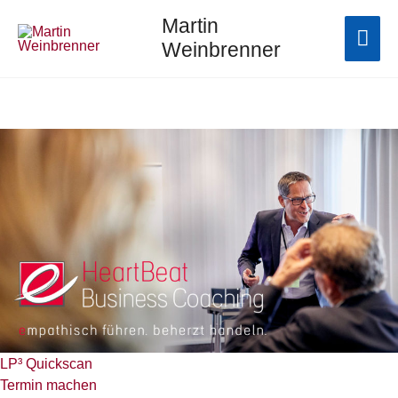
Zum
Hau
Martin
Inhalt
Weinbrenner
springen
LP³ Quickscan
Termin machen